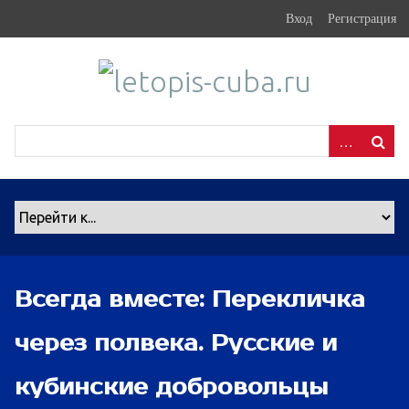
S
Вход
Регистрация
k
i
p
t
o
m
a
i
n
c
o
n
Всегда вместе: Перекличка
t
e
через полвека. Русские и
n
t
кубинские добровольцы