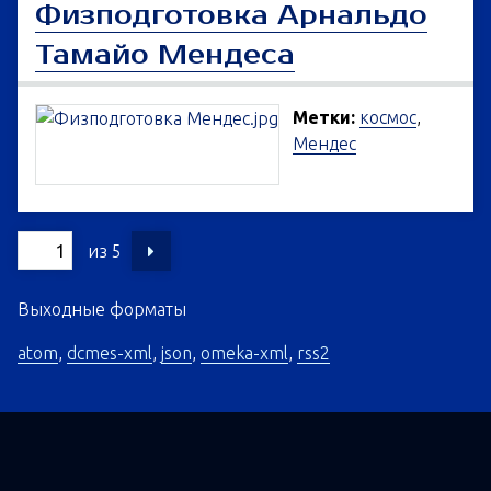
Физподготовка Арнальдо
Тамайо Мендеса
Метки:
космос
,
Мендес
из 5
Выходные форматы
atom
,
dcmes-xml
,
json
,
omeka-xml
,
rss2