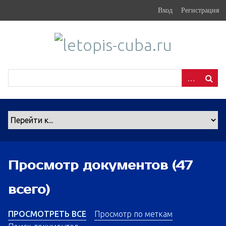
S
Вход
Регистрация
k
i
p
t
o
m
a
i
n
c
o
n
Просмотр документов (47
t
e
всего)
n
t
ПРОСМОТРЕТЬ ВСЕ
Просмотр по меткам