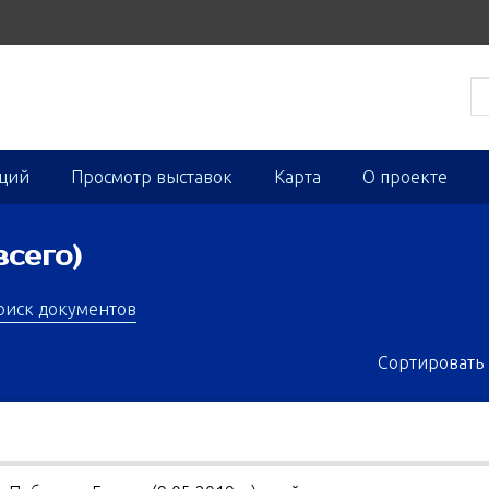
кций
Просмотр выставок
Карта
О проекте
всего)
оиск документов
Сортировать 