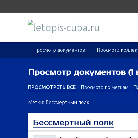
S
k
i
p
t
o
m
Просмотр документов
Просмотр колле
a
i
n
Просмотр документов (1 
c
o
ПРОСМОТРЕТЬ ВСЕ
Просмотр по меткам
П
n
t
Метки: Бессмертный полк
e
n
Бессмертный полк
t