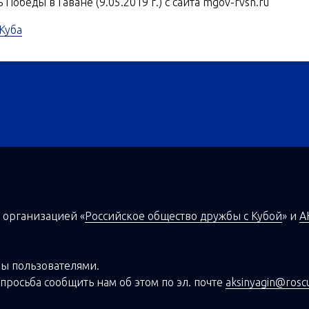
Победы в Гаване (9.05.2019 г.) с сайта mgov-rvsn.ru
Куба
 организацией
«
Российское общество дружбы с Кубой
»
и
А
ы пользователями.
просьба сообщить нам об этом по эл. почте
aksinyagin@rosc