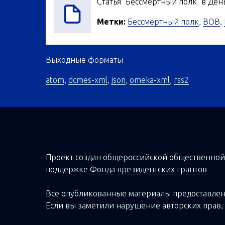
Статья "Бессмертный полк" в День 
Метки:
Бессмертный полк
,
ВОВ
,
Выходные форматы
atom
,
dcmes-xml
,
json
,
omeka-xml
,
rss2
Проект создан о
бщероссийской
общественной
поддержке
Фонда президентских грантов
Все опубликованные материалы предоставлен
Если вы заметили нарушение авторских прав, 