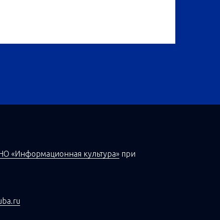
НО «Информационная культура»
при
uba.ru