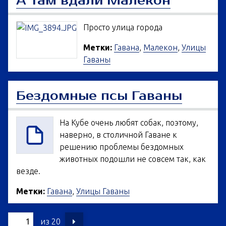
А там вдали Малекон
Просто улица города
Метки:
Гавана
,
Малекон
,
Улицы
Гаваны
Бездомные псы Гаваны
На Кубе очень любят собак, поэтому,
наверно, в столичной Гаване к
решению проблемы бездомных
животных подошли не совсем так, как
везде.
Метки:
Гавана
,
Улицы Гаваны
из 20