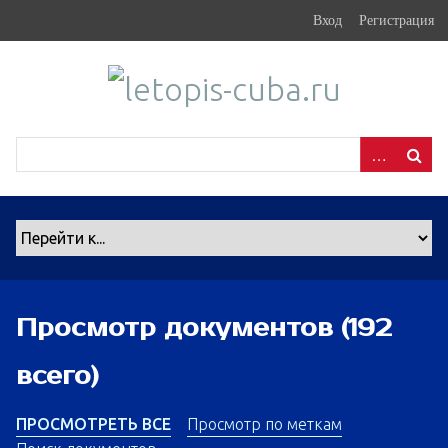
S
Вход
Регистрация
k
i
p
t
o
m
a
i
n
c
o
n
Просмотр документов (192
t
e
всего)
n
t
ПРОСМОТРЕТЬ ВСЕ
Просмотр по меткам