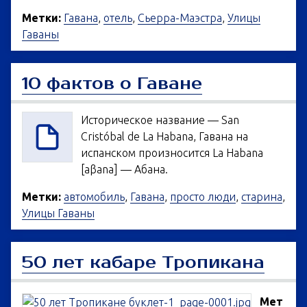
Метки:
Гавана
,
отель
,
Сьерра-Маэстра
,
Улицы
Гаваны
10 фактов о Гаване
Историческое название — San
Cristóbal de La Habana, Гавана на
испанском произносится La Habana
[aβana] — Абана.
Метки:
автомобиль
,
Гавана
,
просто люди
,
старина
,
Улицы Гаваны
50 лет кабаре Тропикана
Мет