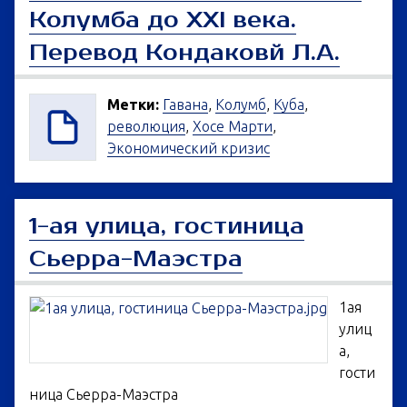
Колумба до XXI века.
Перевод Кондаковй Л.А.
Метки:
Гавана
,
Колумб
,
Куба
,
революция
,
Хосе Марти
,
Экономический кризис
1-ая улица, гостиница
Сьерра-Маэстра
1ая
улиц
а,
гости
ница Сьерра-Маэстра