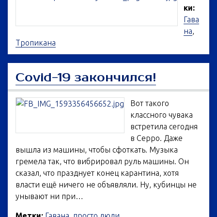
ки:
Гава
на
,
Тропикана
Covid-19 закончился!
Вот такого
классного чувака
встретила сегодня
в Серро. Даже
вышла из машины, чтобы сфоткать. Музыка
гремела так, что вибрировал руль машины. Он
сказал, что празднует конец карантина, хотя
власти ещё ничего не объявляли. Ну, кубинцы не
унывают ни при…
Метки:
Гавана
,
просто люди