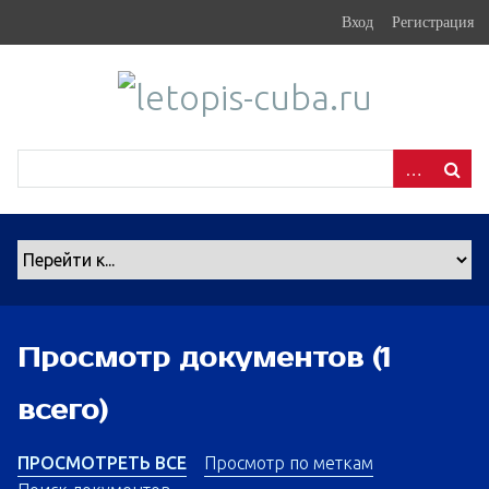
S
Вход
Регистрация
k
i
p
t
o
m
a
i
n
c
o
n
Просмотр документов (1
t
e
всего)
n
t
ПРОСМОТРЕТЬ ВСЕ
Просмотр по меткам