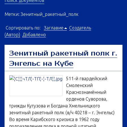
Поиск документов
Метки: Зенитный_ракетный_полк
Сортировать по:
Заглавие
Создатель
(Автор)
Добавлено
Зенитный ракетный полк г.
Энгельс на Кубе
511-й гвардейский
Смоленский
Краснознамённый
орденов Суворова,
трижды Кутузова и Богдана Хмельницкого
зенитный ракетный полк (в/ч 40218 – г. Энгельс)
Во время Карибского кризиса в 1962 году
подразделения полка в полной штатной