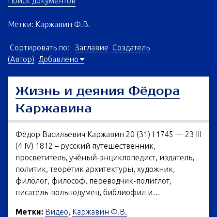
Поиск документов
Метки: Каржавин Ф.В.
Сортировать по:
Заглавие
Создатель
(Автор)
Добавлено
Жизнь и деяния Фёдора
Каржавина
Фёдор Васильевич Каржавин 20 (31) I 1745 — 23 III
(4 IV) 1812 – русский путешественник,
просветитель, учёный-энциклопедист, издатель,
политик, теоретик архитектуры, художник,
филолог, философ, переводчик-полиглот,
писатель-вольнодумец, библиофил и…
Метки:
Видео
,
Каржавин Ф.В.