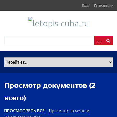
S
Вход
Регистрация
k
i
p
t
o
m
a
i
n
c
o
n
Просмотр документов (2
t
e
всего)
n
t
ПРОСМОТРЕТЬ ВСЕ
Просмотр по меткам