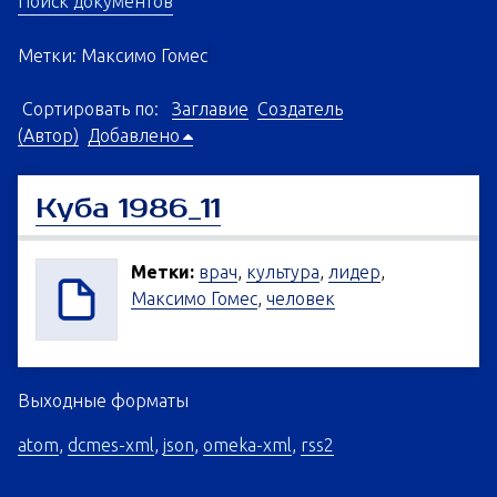
Поиск документов
Метки: Максимо Гомес
Сортировать по:
Заглавие
Создатель
(Автор)
Добавлено
Куба 1986_11
Метки:
врач
,
культура
,
лидер
,
Максимо Гомес
,
человек
Выходные форматы
atom
,
dcmes-xml
,
json
,
omeka-xml
,
rss2