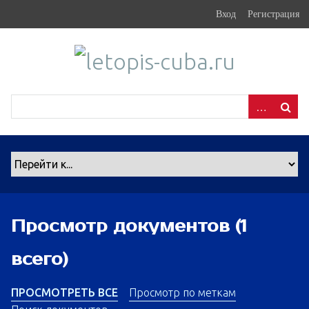
S
Вход
Регистрация
k
i
p
t
o
m
a
i
n
c
o
n
Просмотр документов (1
t
e
всего)
n
t
ПРОСМОТРЕТЬ ВСЕ
Просмотр по меткам