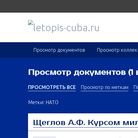
S
k
i
p
t
o
m
Просмотр документов
Просмотр колле
a
i
n
Просмотр документов (1 
c
o
ПРОСМОТРЕТЬ ВСЕ
Просмотр по меткам
П
n
t
Метки: НАТО
e
n
Щеглов А.Ф. Курсом ми
t