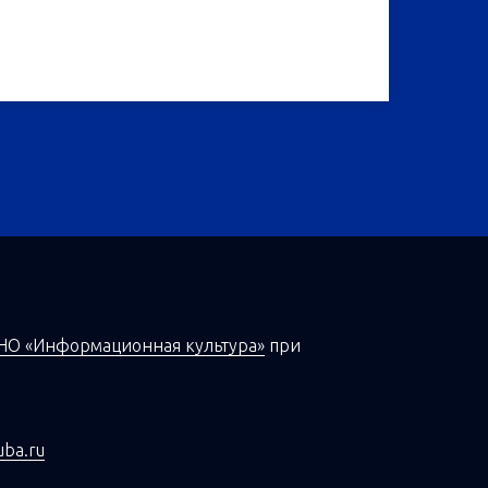
НО «Информационная культура»
при
uba.ru