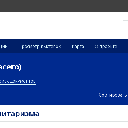
кций
Просмотр выставок
Карта
О проекте
всего)
оиск документов
Сортировать 
литаризма