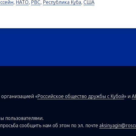
ассейн
,
НАТО
,
РВС
,
Республика Куба
,
США
 организацией
«
Российское общество дружбы с Кубой
»
и
А
ы пользователями.
просьба сообщить нам об этом по эл. почте
aksinyagin@rosc