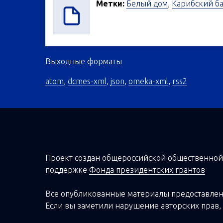
Метки:
Белый дом
,
Карибский б
Выходные форматы
atom
,
dcmes-xml
,
json
,
omeka-xml
,
rss2
Проект создан о
бщероссийской
общественной
поддержке
Фонда президентских грантов
Все опубликованные материалы предоставлен
Если вы заметили нарушение авторских прав, 