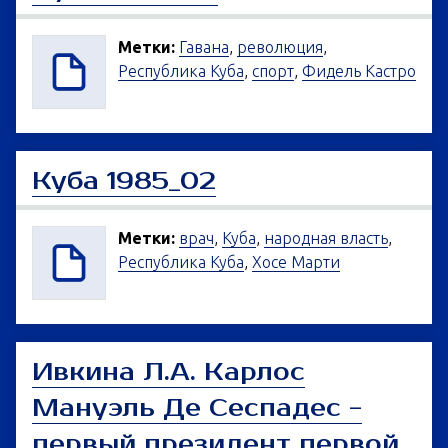
Метки:
Гавана
,
революция
,
Республика Куба
,
спорт
,
Фидель Кастро
Куба 1985_02
Метки:
врач
,
Куба
,
народная власть
,
Республика Куба
,
Хосе Марти
Ивкина Л.А. Карлос
Мануэль Де Сеспадес -
первый президент первой