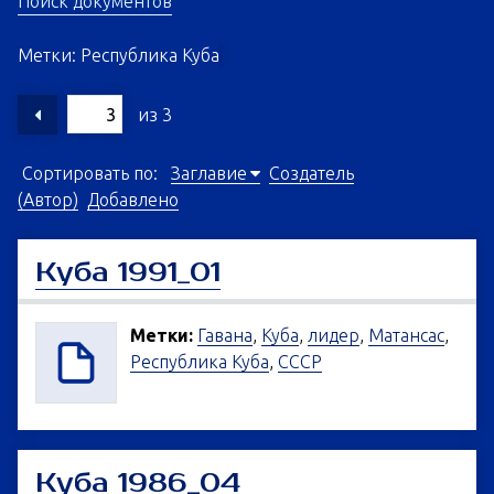
Поиск документов
Метки: Республика Куба
из 3
Сортировать по:
Заглавие
Создатель
(Автор)
Добавлено
Куба 1991_01
Метки:
Гавана
,
Куба
,
лидер
,
Матансас
,
Республика Куба
,
СССР
Куба 1986_04