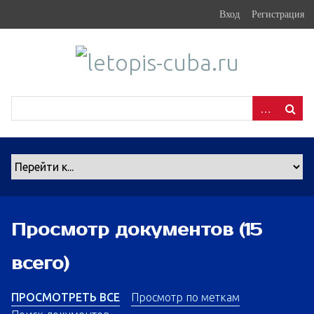
S
Вход
Регистрация
k
i
p
t
o
m
a
i
n
c
o
n
Просмотр документов (15
t
e
всего)
n
t
ПРОСМОТРЕТЬ ВСЕ
Просмотр по меткам