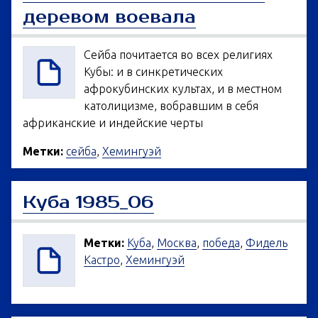
деревом воевала
Сейба почитается во всех религиях
Кубы: и в синкретических
афрокубинских культах, и в местном
католицизме, вобравшим в себя
африканские и индейские черты
Метки:
сейба
,
Хемингуэй
Куба 1985_06
Метки:
Куба
,
Москва
,
победа
,
Фидель
Кастро
,
Хемингуэй