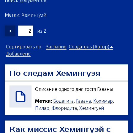
Поиск документов
Метки: Хемингуэй
из 2
Сортировать по:
Заглавие
Создатель (Автор)
Добавлено
По следам Хемингуэя
Описание одного дня гостя Гаваны
Метки:
Бодегита
,
Гавана
,
Кохимар
,
Пилар
,
Флоридита
,
Хемингуэй
Как миссис Хемингуэй с