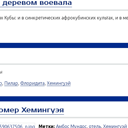
с деревом воевала
ях Кубы: и в синкретических афрокубинских культах, и в 
ы
р
,
Пилар
,
Флоридита
,
Хемингуэй
омер Хемингуэя
Метки:
Амбос Мундос
,
отель
,
Хемингуэй