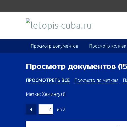
S
k
i
p
t
o
m
Просмотр документов
Просмотр колле
a
i
n
Просмотр документов (15
c
o
ПРОСМОТРЕТЬ ВСЕ
Просмотр по меткам
П
n
t
Метки: Хемингуэй
e
n
из 2
t