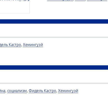
ель Кастро
,
Хемингуэй
йна
,
социализм
,
Фидель Кастро
,
Хемингуэй