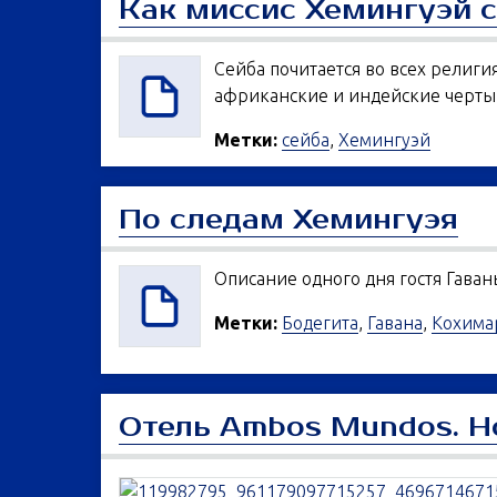
Как миссис Хемингуэй 
Сейба почитается во всех религи
африканские и индейские черты
Метки:
сейба
,
Хемингуэй
По следам Хемингуэя
Описание одного дня гостя Гаван
Метки:
Бодегита
,
Гавана
,
Кохима
Отель Ambos Mundos. Н