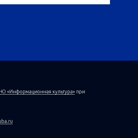
НО «Информационная культура»
при
uba.ru