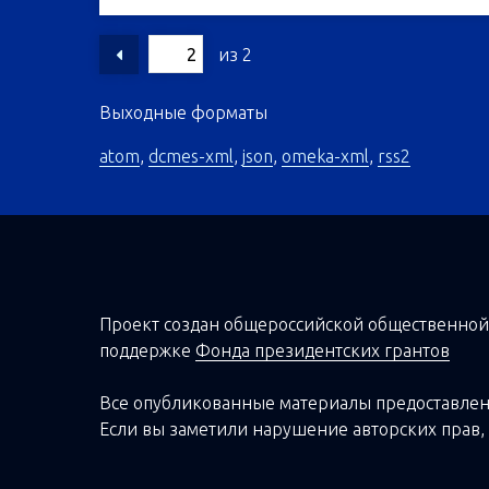
из 2
Выходные форматы
atom
,
dcmes-xml
,
json
,
omeka-xml
,
rss2
Проект создан о
бщероссийской
общественной
поддержке
Фонда президентских грантов
Все опубликованные материалы предоставлен
Если вы заметили нарушение авторских прав, 