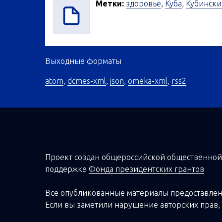
Метки:
здоровье
,
Куба
,
Кубински
Выходные форматы
atom
,
dcmes-xml
,
json
,
omeka-xml
,
rss2
Проект создан о
бщероссийской
общественной
поддержке
Фонда президентских грантов
Все опубликованные материалы предоставлен
Если вы заметили нарушение авторских прав, 