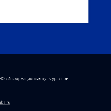
НО «Информационная культура»
при
uba.ru