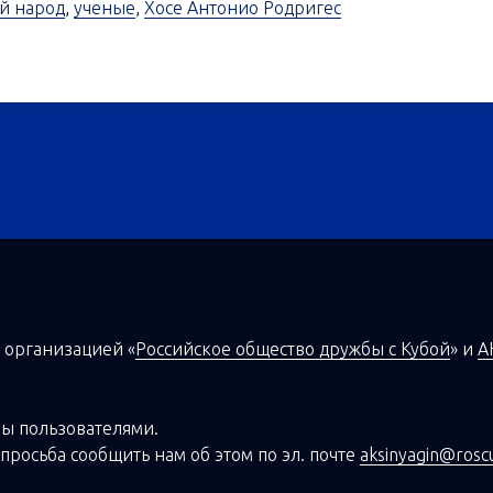
й народ
,
ученые
,
Хосе Антонио Родригес
 организацией
«
Российское общество дружбы с Кубой
»
и
А
ы пользователями.
просьба сообщить нам об этом по эл. почте
aksinyagin@rosc