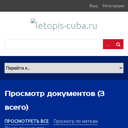
S
Вход
Регистрация
k
i
p
t
o
m
a
i
n
c
o
n
Просмотр документов (3
t
e
всего)
n
t
ПРОСМОТРЕТЬ ВСЕ
Просмотр по меткам