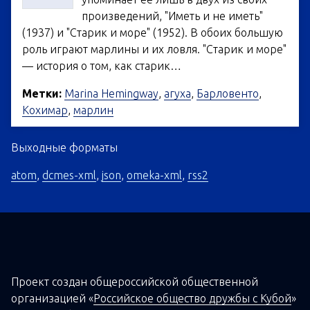
произведений, "Иметь и не иметь"
(1937) и "Старик и море" (1952). В обоих большую
роль играют марлины и их ловля. "Старик и море"
— история о том, как старик…
Метки:
Marina Hemingway
,
агуха
,
Барловенто
,
Кохимар
,
марлин
Выходные форматы
atom
,
dcmes-xml
,
json
,
omeka-xml
,
rss2
Проект создан о
бщероссийской
общественной
организацией
«
Российское общество дружбы с Кубой
»