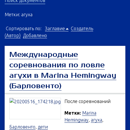
Поиск документов
Метки: агуха
Сортировать по:
Заглавие
Создатель
(Автор)
Добавлено
Международные
соревнования по ловле
агухи в Marina Hemingway
(Барловенто)
После соревнований
Метки:
Marina
Hemingway
,
агуха
,
Барловенто
,
дети