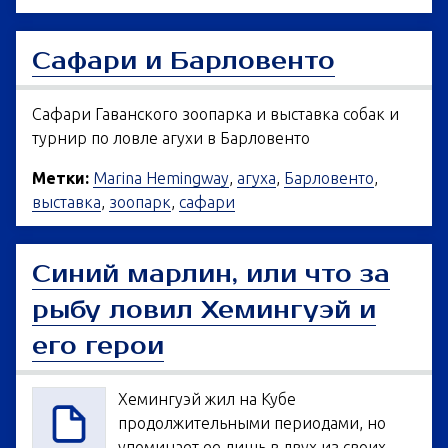
Сафари и Барловенто
Сафари Гаванского зоопарка и выставка собак и
турнир по ловле агухи в Барловенто
Метки:
Marina Hemingway
,
агуха
,
Барловенто
,
выставка
,
зоопарк
,
сафари
Синий марлин, или что за
рыбу ловил Хемингуэй и
его герои
Хемингуэй жил на Кубе
продолжительными периодами, но
упоминает ее лишь в двух из своих