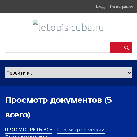
S
Вход
Регистрация
k
i
p
t
o
m
a
i
n
c
o
n
Просмотр документов (5
t
e
всего)
n
t
ПРОСМОТРЕТЬ ВСЕ
Просмотр по меткам