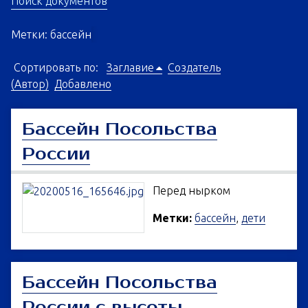
Поиск документов
Метки: бассейн
Сортировать по:
Заглавие
Создатель
(Автор)
Добавлено
Бассейн Посольства
России
Перед нырком
Метки:
бассейн
,
дети
Бассейн Посольства
России с высоты