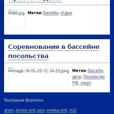
Метки:
бассейн
,
отдых
Соревнования в бассейне
посольства
Метки:
бассейн
,
дети
,
Посольство
РФ
,
спорт
Выходные форматы
atom
,
dcmes-xml
,
json
,
omeka-xml
,
rss2