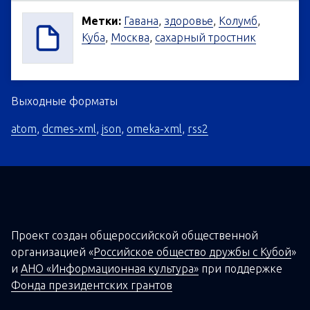
Метки:
Гавана
,
здоровье
,
Колумб
,
Куба
,
Москва
,
сахарный тростник
Выходные форматы
atom
,
dcmes-xml
,
json
,
omeka-xml
,
rss2
Проект создан о
бщероссийской
общественной
организацией
«
Российское общество дружбы с Кубой
»
и
АНО «Информационная культура»
при поддержке
Фонда президентских грантов