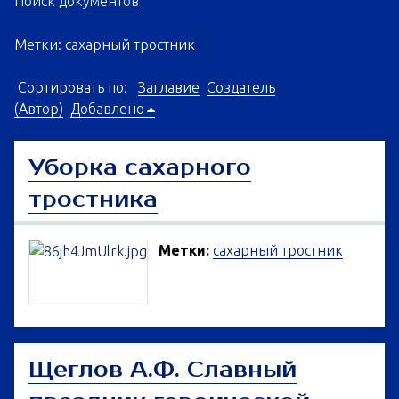
Поиск документов
Метки: сахарный тростник
Сортировать по:
Заглавие
Создатель
(Автор)
Добавлено
Уборка сахарного
тростника
Метки:
сахарный тростник
Щеглов А.Ф. Славный