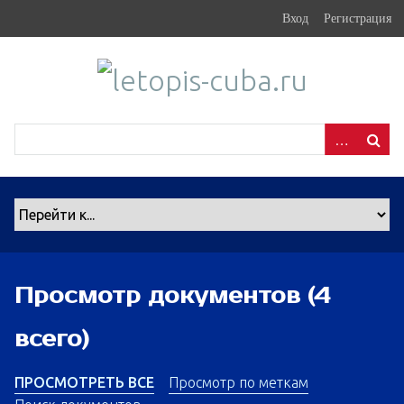
S
Вход
Регистрация
k
i
p
t
o
m
a
i
n
c
o
n
Просмотр документов (4
t
e
всего)
n
t
ПРОСМОТРЕТЬ ВСЕ
Просмотр по меткам