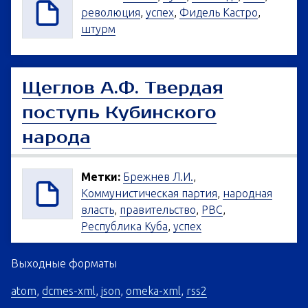
революция
,
успех
,
Фидель Кастро
,
штурм
Щеглов А.Ф. Твердая
поступь Кубинского
народа
Метки:
Брежнев Л.И.
,
Коммунистическая партия
,
народная
власть
,
правительство
,
РВС
,
Республика Куба
,
успех
Выходные форматы
atom
,
dcmes-xml
,
json
,
omeka-xml
,
rss2