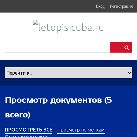
S
Вход
Регистрация
k
i
p
t
o
m
a
i
n
c
o
n
Просмотр документов (5
t
e
всего)
n
t
ПРОСМОТРЕТЬ ВСЕ
Просмотр по меткам