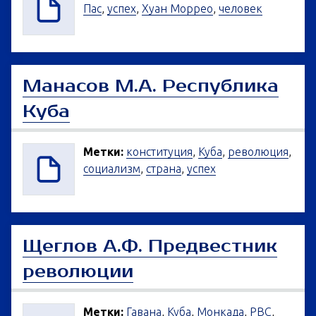
Пас
,
успех
,
Хуан Моррео
,
человек
Манасов М.А. Республика
Куба
Метки:
конституция
,
Куба
,
революция
,
социализм
,
страна
,
успех
Щеглов А.Ф. Предвестник
революции
Метки:
Гавана
,
Куба
,
Монкада
,
РВС
,