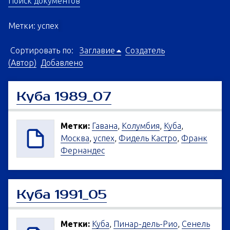
Поиск документов
Метки: успех
Сортировать по:
Заглавие
Создатель
(Автор)
Добавлено
Куба 1989_07
Метки:
Гавана
,
Колумбия
,
Куба
,
Москва
,
успех
,
Фидель Кастро
,
Франк
Фернандес
Куба 1991_05
Метки:
Куба
,
Пинар-дель-Рио
,
Сенель