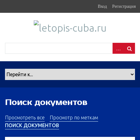
S
Вход
Регистрация
k
i
p
t
o
m
a
i
n
c
o
n
Поиск документов
t
e
n
Просмотреть все
Просмотр по меткам
t
ПОИСК ДОКУМЕНТОВ