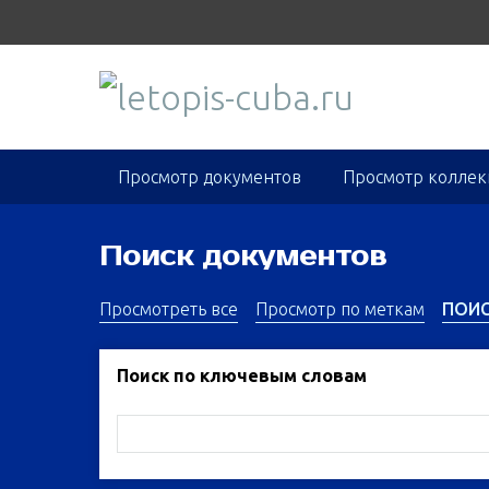
S
k
i
p
t
o
m
Просмотр документов
Просмотр колле
a
i
n
Поиск документов
c
o
Просмотреть все
Просмотр по меткам
ПОИ
n
t
Поиск по ключевым словам
e
n
t