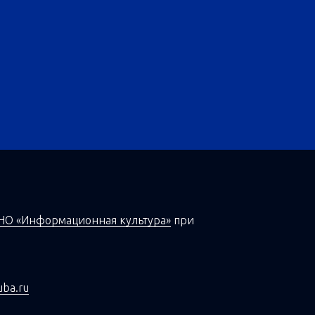
НО «Информационная культура»
при
uba.ru