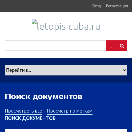
S
Вход
Регистрация
k
i
p
t
o
m
a
i
n
c
o
n
Поиск документов
t
e
n
Просмотреть все
Просмотр по меткам
t
ПОИСК ДОКУМЕНТОВ