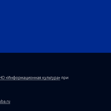
НО «Информационная культура»
при
uba.ru