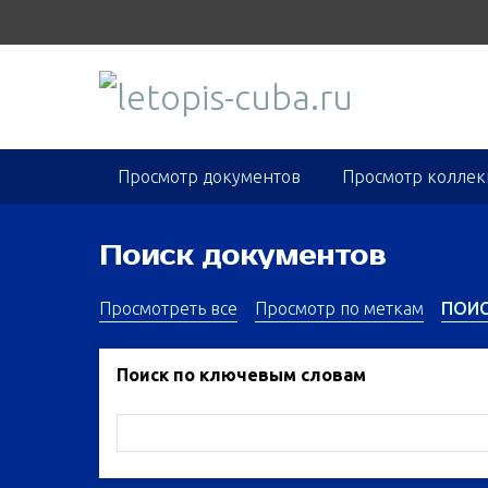
S
k
i
p
t
o
m
Просмотр документов
Просмотр колле
a
i
n
Поиск документов
c
o
Просмотреть все
Просмотр по меткам
ПОИ
n
t
Поиск по ключевым словам
e
n
t