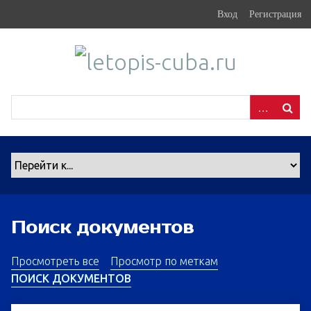
S
Вход
Регистрация
k
i
p
t
o
m
a
i
n
c
o
n
Поиск документов
t
e
n
Просмотреть все
Просмотр по меткам
t
ПОИСК ДОКУМЕНТОВ