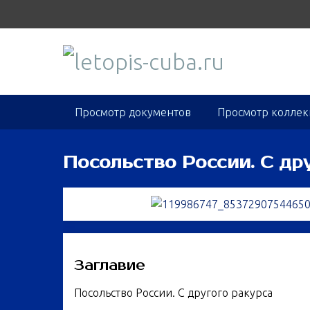
S
k
i
p
t
o
m
Просмотр документов
Просмотр колле
a
i
n
Посольство России. С др
c
o
n
t
e
n
Заглавие
t
Посольство России. С другого ракурса