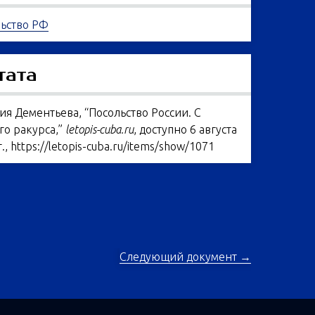
ьство РФ
тата
ия Дементьева, “Посольство России. С
го ракурса,”
letopis-cuba.ru
, доступно 6 августа
г.,
https://letopis-cuba.ru/items/show/1071
Следующий документ →