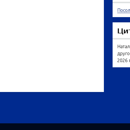
Посол
Ци
Натал
друго
2026 