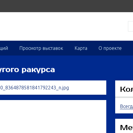
кций
Просмотр выставок
Карта
О проекте
угого ракурса
Ко
Всегд
Ме