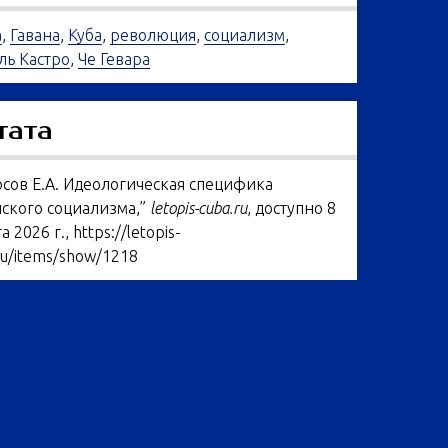
а
,
Гавана
,
Куба
,
революция
,
социализм
,
ь Кастро
,
Че Гевара
тата
сов Е.А. Идеологическая специфика
ского социализма,”
letopis-cuba.ru
, доступно 8
а 2026 г.,
https://letopis-
ru/items/show/1218