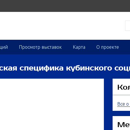
кций
Просмотр выставок
Карта
О проекте
еская специфика кубинского со
Ко
Все о
Ме