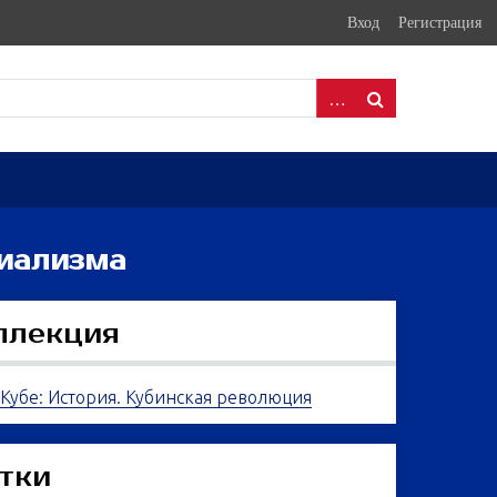
Вход
Регистрация
циализма
ллекция
 Кубе: История. Кубинская революция
тки