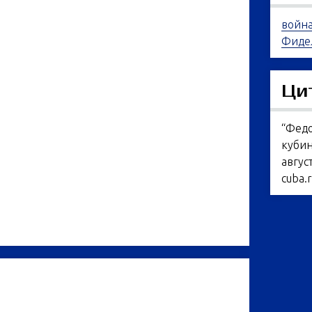
войн
Фидел
Ци
“Федо
кубин
август
cuba.