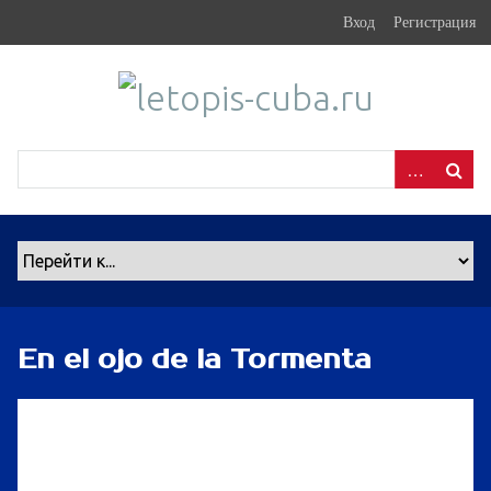
S
Вход
Регистрация
k
i
p
t
o
m
a
i
n
c
o
n
En el ojo de la Tormenta
t
e
n
t