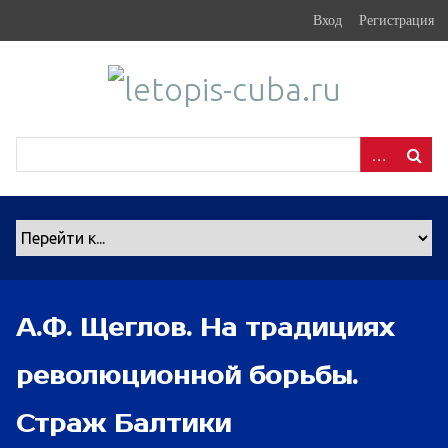
S
Вход
Регистрация
k
i
p
t
o
m
a
i
n
c
o
n
А.Ф. Щеглов. На традициях
t
e
революционной борьбы.
n
t
Страж Балтики