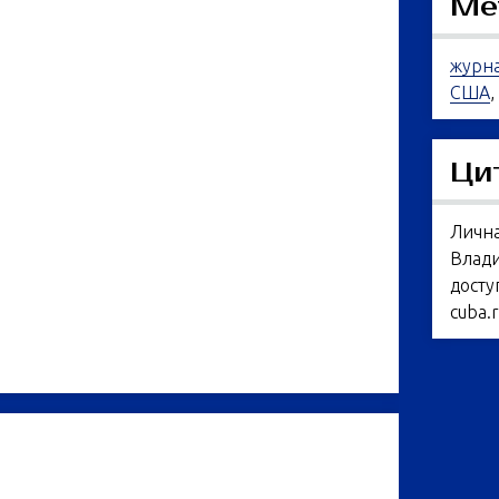
Ме
журн
США
,
Ци
Личн
Влади
досту
cuba.