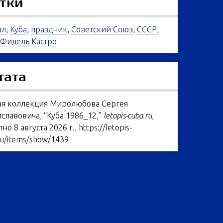
тки
ал
,
Куба
,
праздник
,
Советский Союз
,
СССР
,
Фидель Кастро
тата
ая коллекция Миролюбова Сергея
славовича, “Куба 1986_12,”
letopis-cuba.ru
,
пно 8 августа 2026 г.,
https://letopis-
ru/items/show/1439