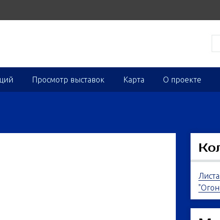
кций
Просмотр выставок
Карта
О проекте
Ко
Листа
"Огон