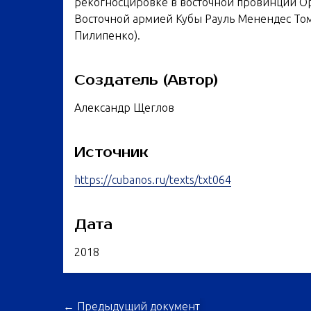
рекогносцировке в восточной провинции О
Восточной армией Кубы Рауль Менендес Том
Пилипенко).
Создатель (Автор)
Александр Щеглов
Источник
https://cubanos.ru/texts/txt064
Дата
2018
← Предыдущий документ