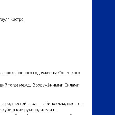
ауля Кастро
я эпоха боевого содружества Советского
вший тогда между Вооружёнными Силами
стро, шестой справа, с биноклем, вместе с
ие кубинские руководители на