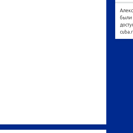
Алекс
были 
досту
cuba.