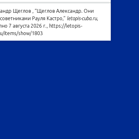
андр Щеглов , “Щеглов Александр. Они
советниками Рауля Кастро,”
letopis-cuba.ru
,
пно 7 августа 2026 г.,
https://letopis-
ru/items/show/1803