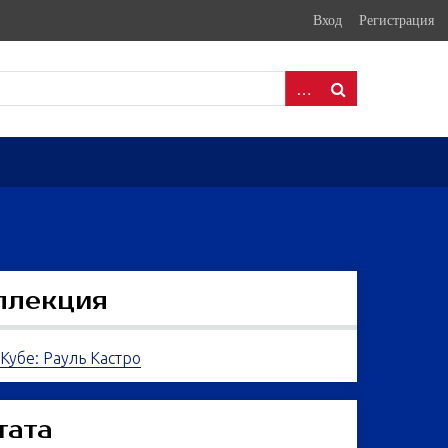
Вход
Регистрация
ллекция
 Кубе: Рауль Кастро
тата