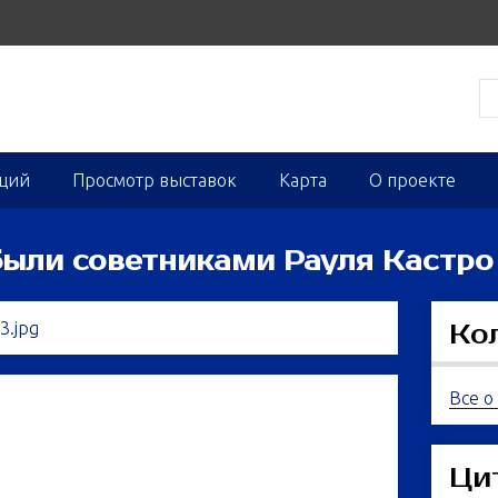
кций
Просмотр выставок
Карта
О проекте
были советниками Рауля Кастро
Ко
Все о
Ци