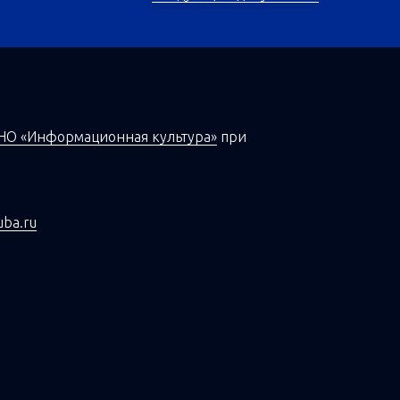
НО «Информационная культура»
при
uba.ru