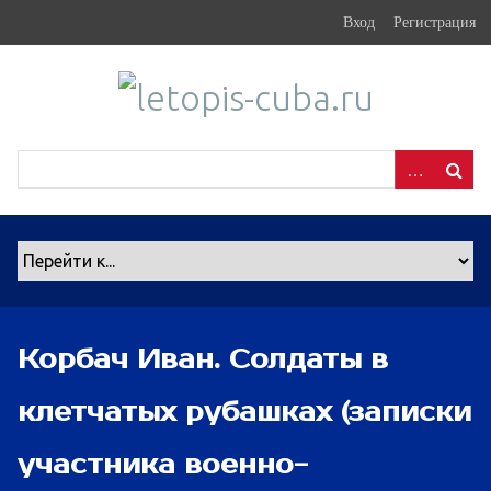
S
Вход
Регистрация
k
i
p
t
o
m
a
i
n
c
o
n
Корбач Иван. Солдаты в
t
e
клетчатых рубашках (записки
n
t
участника военно-