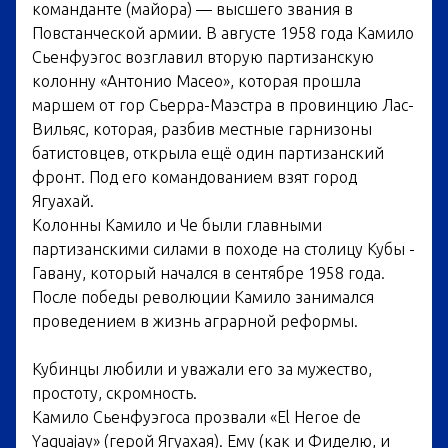
команданте (майора) — высшего звания в
Повстанческой армии. В августе 1958 года Камило
Сьенфуэгос возглавил вторую партизанскую
колонну «Антонио Масео», которая прошла
маршем от гор Сьерра-Маэстра в провинцию Лас-
Вильяс, которая, разбив местные гарнизоны
батистовцев, открыла ещё один партизанский
фронт. Под его командованием взят город
Ягуахай.
Колонны Камило и Че были главными
партизанскими силами в походе на столицу Кубы -
Гавану, который начался в сентябре 1958 года.
После победы революции Камило занимался
проведением в жизнь аграрной реформы.
Кубинцы любили и уважали его за мужество,
простоту, скромность.
Камило Сьенфуэгоса прозвали «El Heroe de
Yaguajay» (герой Ягуахая). Ему (как и Фиделю, и