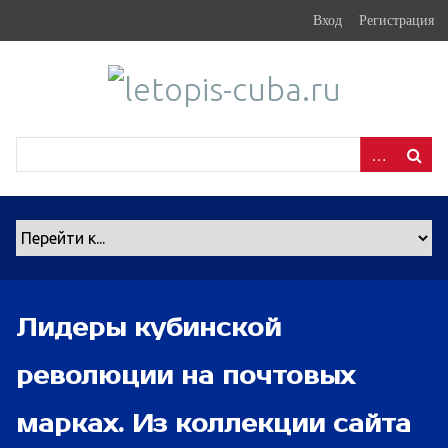
S
Вход
Регистрация
k
i
p
t
o
m
a
i
n
c
o
n
Лидеры кубинской
t
e
революции на почтовых
n
t
марках. Из коллекции сайта