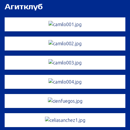
Агитклуб