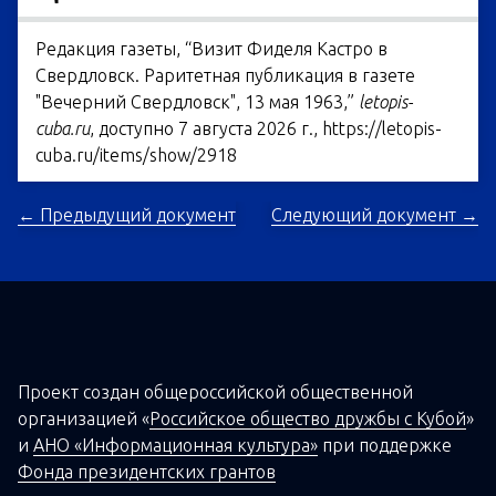
Редакция газеты, “Визит Фиделя Кастро в
Свердловск. Раритетная публикация в газете
"Вечерний Свердловск", 13 мая 1963,”
letopis-
cuba.ru
, доступно 7 августа 2026 г.,
https://letopis-
cuba.ru/items/show/2918
← Предыдущий документ
Следующий документ →
Проект создан о
бщероссийской
общественной
организацией
«
Российское общество дружбы с Кубой
»
и
АНО «Информационная культура»
при поддержке
Фонда президентских грантов