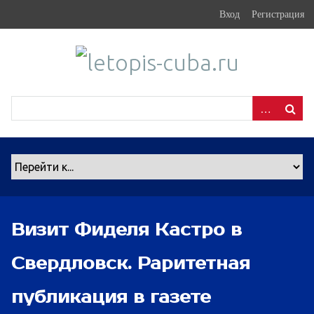
S
Вход
Регистрация
k
i
p
t
o
m
a
i
n
c
o
n
Визит Фиделя Кастро в
t
e
Свердловск. Раритетная
n
t
публикация в газете