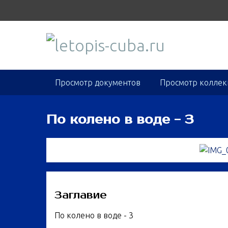
S
k
i
p
t
o
m
Просмотр документов
Просмотр колле
a
i
n
По колено в воде - 3
c
o
n
t
e
n
Заглавие
t
По колено в воде - 3