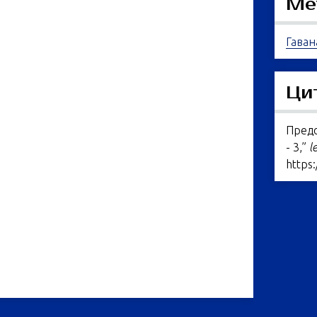
Ме
Гаван
Ци
Предо
- 3,”
l
https