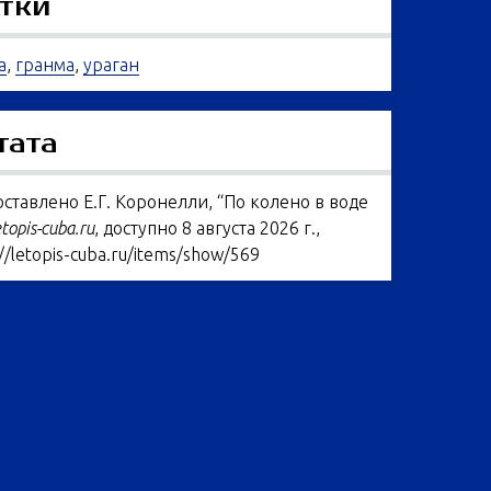
тки
а
,
гранма
,
ураган
тата
ставлено Е.Г. Коронелли, “По колено в воде
etopis-cuba.ru
, доступно 8 августа 2026 г.,
://letopis-cuba.ru/items/show/569