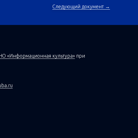
Следующий документ →
НО «Информационная культура»
при
uba.ru