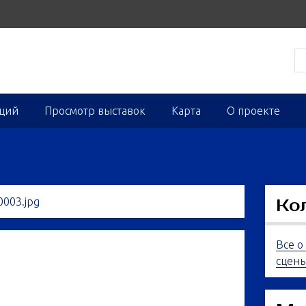
кций
Просмотр выставок
Карта
О проекте
Ко
Все о
сцен