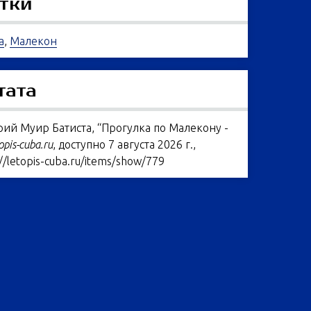
тки
а
,
Малекон
тата
ий Муир Батиста, “Прогулка по Малекону -
opis-cuba.ru
, доступно 7 августа 2026 г.,
://letopis-cuba.ru/items/show/779