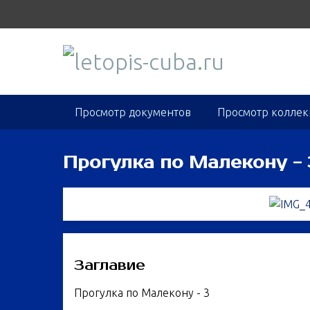
S
k
i
p
t
o
m
Просмотр документов
Просмотр колле
a
i
n
Прогулка по Малекону - 
c
o
n
t
e
n
Заглавие
t
Прогулка по Малекону - 3