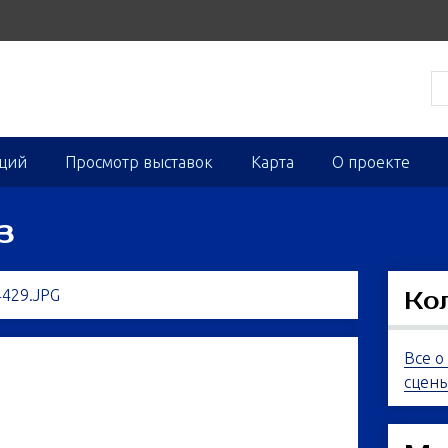
кций
Просмотр выставок
Карта
О проекте
3
Ко
Все о
сцен