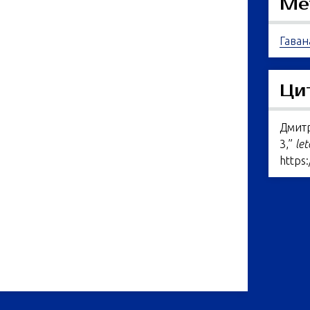
Ме
Гаван
Ци
Дмитр
3,”
let
https