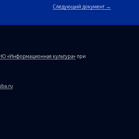
Следующий документ →
НО «Информационная культура»
при
uba.ru