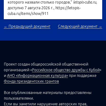
которого назвали столько городов,”
letopis-cuba.ru
,
доступно 7 августа 2026 г.,
https://letopis-
cuba.ru/items/show/911
← Предыдущий документ
Следующий документ →
Проект создан о
бщероссийской
общественной
организацией
«
Российское общество дружбы с Кубой
»
и
АНО «Информационная культура»
при поддержке
Фонда президентских грантов
Все опубликованные материалы предоставлены
пользователями.
Если вы заметили нарушение авторских прав,