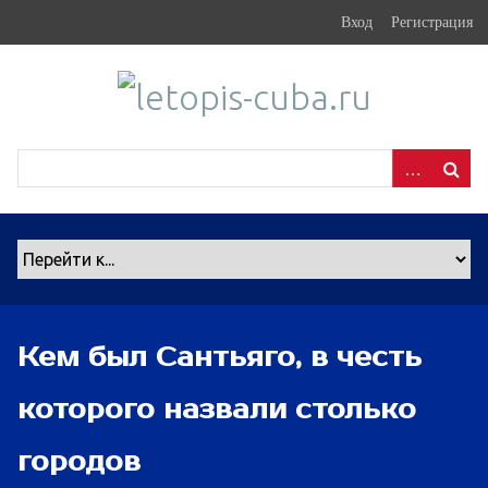
S
Вход
Регистрация
k
i
p
t
o
m
a
i
n
c
o
n
Кем был Сантьяго, в честь
t
e
которого назвали столько
n
t
городов