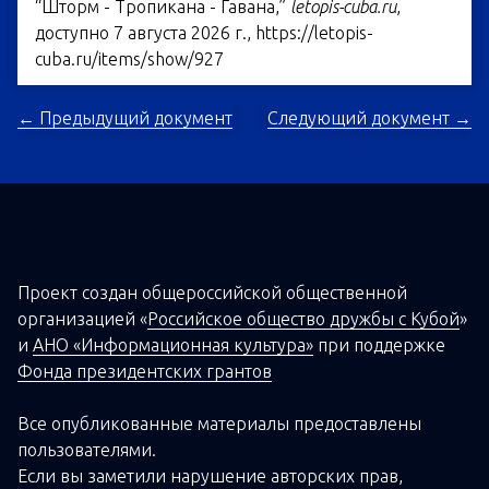
“Шторм - Тропикана - Гавана,”
letopis-cuba.ru
,
доступно 7 августа 2026 г.,
https://letopis-
cuba.ru/items/show/927
← Предыдущий документ
Следующий документ →
Проект создан о
бщероссийской
общественной
организацией
«
Российское общество дружбы с Кубой
»
и
АНО «Информационная культура»
при поддержке
Фонда президентских грантов
Все опубликованные материалы предоставлены
пользователями.
Если вы заметили нарушение авторских прав,