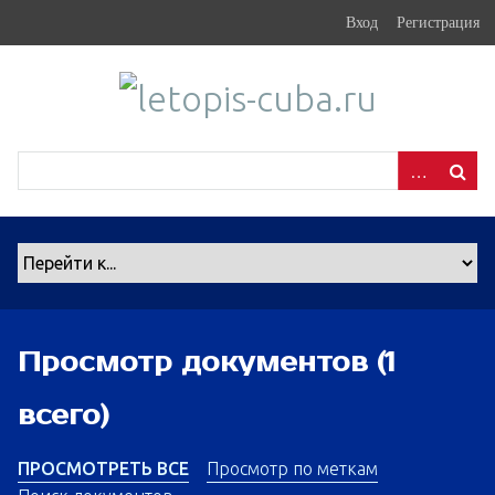
S
Вход
Регистрация
k
i
p
t
o
m
a
i
n
c
o
n
Просмотр документов (1
t
e
всего)
n
t
ПРОСМОТРЕТЬ ВСЕ
Просмотр по меткам