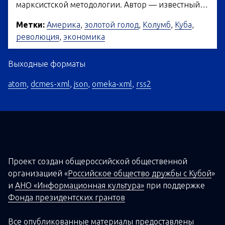
марксистской методологии. Автор — известный…
Метки:
Америка
,
золотой голод
,
Колумб
,
Куба
,
революция
,
экономика
Выходные форматы
atom
,
dcmes-xml
,
json
,
omeka-xml
,
rss2
Проект создан о
бщероссийской
общественной
организацией
«
Российское общество дружбы с Кубой
»
и
АНО «Информационная культура»
при поддержке
Фонда президентских грантов
Все опубликованные материалы предоставлены