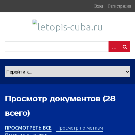
S
Вход
Регистрация
k
i
p
t
o
m
a
i
n
c
o
n
Просмотр документов (28
t
e
всего)
n
t
ПРОСМОТРЕТЬ ВСЕ
Просмотр по меткам