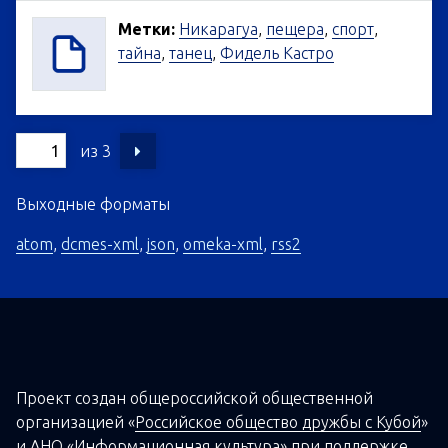
Метки:
Никарагуа
,
пещера
,
спорт
,
тайна
,
танец
,
Фидель Кастро
из 3
Выходные форматы
atom
,
dcmes-xml
,
json
,
omeka-xml
,
rss2
Проект создан о
бщероссийской
общественной
организацией
«
Российское общество дружбы с Кубой
»
и
АНО «Информационная культура»
при поддержке