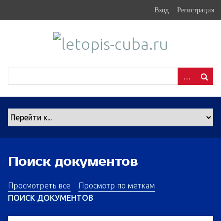
S
Вход
Регистрация
k
i
p
t
o
m
a
i
n
c
o
n
Поиск документов
t
e
n
Просмотреть все
Просмотр по меткам
t
ПОИСК ДОКУМЕНТОВ